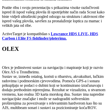
Pratite ribu i svoju prezentaciju s prikazima visoke razlučivosti
ispred ili ispod vašeg plovila ili upotrijebite način rada Scout kako
biste vidjeli ultraširoki pogled odozgo na strukturu i aktivnost ribe
ispred vašeg plovila, savršen za pronalaženje loptica za mamac i
velikih jata od ribe.
ActiveTarget je kompatibilan s
Lowrance HDS LIVE, HDS
Carbon i Elite FS fishfinder/ploterima.
OLEX
Olex je jedinstveni sustav za navigaciju i mapiranje koji je razvio
Olex AS u Trondheimu.
Sustav se, između ostalog, koristi u ribarstvu, akvakulturi, lučkim
radovima i podmorskim cjevovodima. Pomoću GPS-a i sonara
prikupljaju se podaci o dubini koji se kontinuirano izračunavaju i
dodaju prethodnim mjerenjima. Rezultat se vizualizira, u stvarnom
vremenu, kao realna 3D karta morskog dna. Sustav ima napredne
navigacijske značajke i može se nadograditi softverskim
proširenjima za povezivanje s relevantnim hardverom kao što su
AIS, multibeam sonari i sustavi za pozicioniranje koća/ROV.