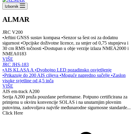
Izbornik
ALMAR
JRC V200
•Jeftini GNSS sustav kompasa •Senzor sa šest osi za dodatnu
sigurnost •Opcijske doživotne licence, za smjer od 0,75 stupnjeva i
30 cm RMS točnosti •Dostupan u obje verzije izlaza NMEA2000 i
NMEA0183
VIŠE
JRC JHS-183
•AIS KLASA A •Dvobojno LED pozadinsko osvjetljenje
•Prikazuje do 200 AIS ciljeva •Moguće napredno sučelje •Zaslon
visoke svjetline od 4,5 inča
VIŠE
AIS em-track A200
Serija A200 pruža pouzdane performanse. Potpuno certificirana za
primjenu u okviru konvencije SOLAS i na unutarnjim plovnim
putovima, zadovoljava najviše međunarodne sigurnosne standarde...
Click Here