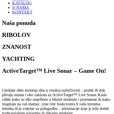
KATALOG
O NAMA
KONTAKT
Naša ponuda
RIBOLOV
ZNANOST
YACHTING
ActiveTarget™ Live Sonar – Game On!
Gledajte slike kretanja riba u visokoj razlučivosti – pratite ih dok
plivaju unutar i oko zaklona uz ActiveTarget™ Live Sonar. Kada
vidite kako su ribe smještene u blizini strukture i promatrate ih kako
reagiraju na vaš mamac, znat ćete funkcionira li vaša trenutna
tehnika ili je vrijeme za prilagodbu – informacije koje je teže dobiti
tradicionalnim sonarima ili slikama strukture.