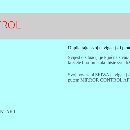
TROL
Duplicirajte svoj navigacijski plot
Svijest o situaciji je ključna stva
krećete brodom kako biste sve drža
Svoj povezani SEIWA navigacijski
putem MIRROR CONTROL APP-a ko
NTAKT