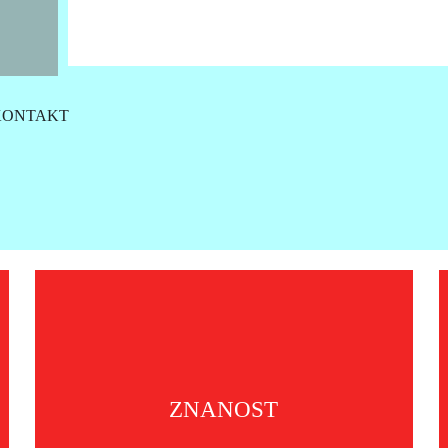
KONTAKT
JRC V
•Jeftini GNSS sustav kompasa •Senzor sa šes
doživotne licence, za smjer od 0,75 stupnjeva
verzije izlaza NMEA2
VIŠE
ZNANOST