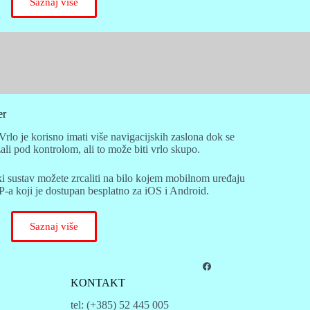
Saznaj više
er
r. Vrlo je korisno imati više navigacijskih zaslona dok se
li pod kontrolom, ali to može biti vrlo skupo.
 sustav možete zrcaliti na bilo kojem mobilnom uređaju
ji je dostupan besplatno za iOS i Android.
Saznaj više
KONTAKT
tel: (+385) 52 445 005