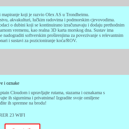
 i mapiranje koji je razvio Olex AS u Trondheimu.
barstvu, akvakulturi, lučkim radovima i podmorskim cjevovodima.
daci o dubini koji se kontinuirano izračunavaju i dodaju prethodnim
stvarnom vremenu, kao realna 3D karta morskog dna. Sustav ima
e nadograditi softverskim proširenjima za povezivanje s relevantnim
ari i sustavi za pozicioniranje koća/ROV.
ve i oznake
aptain Cloudom i upravljajte rutama, stazama i oznakama s
jte ih sigurnima i privatnima! Izgradite svoje omiljene
đite ih spremne na brodu!
ORER 23 WIFI