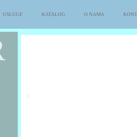
USLUGE
KATALOG
O NAMA
KON
R