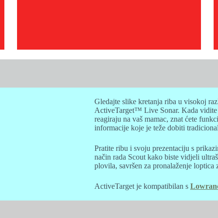
Gledajte slike kretanja riba u visokoj raz
ActiveTarget™ Live Sonar. Kada vidite k
reagiraju na vaš mamac, znat ćete funkcio
informacije koje je teže dobiti tradiciona
Pratite ribu i svoju prezentaciju s prikazi
način rada Scout kako biste vidjeli ultra
plovila, savršen za pronalaženje loptica 
ActiveTarget je kompatibilan s
Lowranc