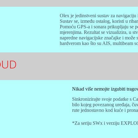
Olex je jedinstveni sustav za navigaciju
Sustav se, između ostalog, koristi u ri
Pomoću GPS-a i sonara prikupljaju se po
mjerenjima. Rezultat se vizualizira, u 
napredne navigacijske značajke i može s
hardverom kao što su AIS, multibeam son
OUD
Nikad više nemojte izgubiti trago
Sinkronizirajte svoje podatke s C
bilo kojeg povezanog uređaja, čuva
rute jednostavno kod kuće i prona
*Za seriju SWx i verziju EXPL