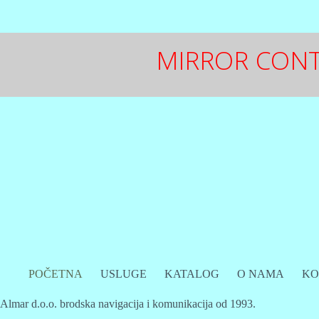
MIRROR CON
POČETNA
USLUGE
KATALOG
O NAMA
KO
Almar d.o.o. brodska navigacija i komunikacija od 1993.