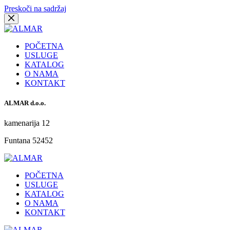
Preskoči na sadržaj
POČETNA
USLUGE
KATALOG
O NAMA
KONTAKT
ALMAR d.o.o.
kamenarija 12
Funtana 52452
POČETNA
USLUGE
KATALOG
O NAMA
KONTAKT