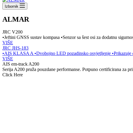
Izbornik
ALMAR
JRC V200
•Jeftini GNSS sustav kompasa •Senzor sa šest osi za dodatnu sigur
VIŠE
JRC JHS-183
•AIS KLASA A •Dvobojno LED pozadinsko osvjetljenje •Prikazuje do 
VIŠE
AIS em-track A200
Serija A200 pruža pouzdane performanse. Potpuno certificirana za p
Click Here