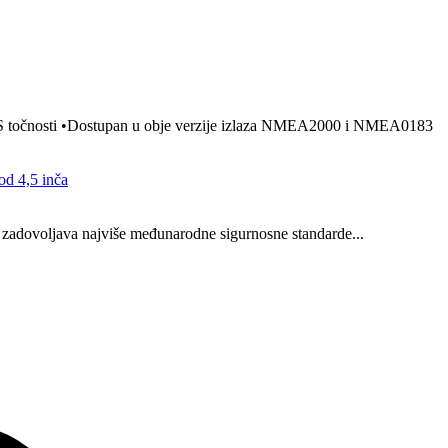
 RMS točnosti •Dostupan u obje verzije izlaza NMEA2000 i NMEA0183
od 4,5 inča
zadovoljava najviše međunarodne sigurnosne standarde...