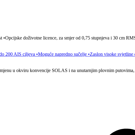
nost •Opcijske doživotne licence, za smjer od 0,75 stupnjeva i 30 cm
200 AIS ciljeva •Moguće napredno sučelje •Zaslon visoke svjetline 
rimjenu u okviru konvencije SOLAS i na unutarnjim plovnim putovima, 