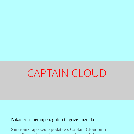
CAPTAIN CLOUD
Nikad više nemojte izgubiti tragove i oznake
Sinkronizirajte svoje podatke s Captain Cloudom i