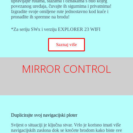
upravljajte rutama, stazama i oznakama s bilo kojeg
povezanog uređaja, čuvajte ih sigurnima i privatnima!
Izgradite svoje omiljene rute jednostavno kod kuće i
pronađite ih spremne na brodu!
*Za seriju SWx i verziju EXPLORER 23 WIFI
Saznaj više
MIRROR CONTROL
Duplicirajte svoj navigacijski ploter
Svijest o situaciji je ključna stvar. Vrlo je korisno imati više
navigacijskih zaslona dok se krećete brodom kako biste sve