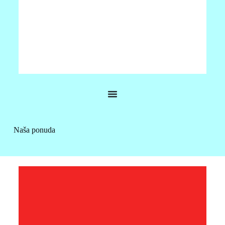
JRC V200
•Jeftini GNSS sustav kompasa •Senzor sa šest osi za
dodatnu sigurnost •Opcijske doživotne licence, za smjer
Naša ponuda
od 0,75 stupnjeva i 30 cm RMS točnosti •Dostupan u
obje verzije izlaza NMEA2000 i NMEA0183
VIŠE