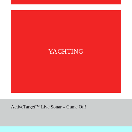
YACHTING
ActiveTarget™ Live Sonar – Game On!