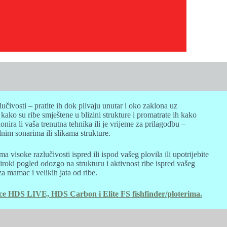
lučivosti – pratite ih dok plivaju unutar i oko zaklona uz
ako su ribe smještene u blizini strukture i promatrate ih kako
nira li vaša trenutna tehnika ili je vrijeme za prilagodbu –
lnim sonarima ili slikama strukture.
ma visoke razlučivosti ispred ili ispod vašeg plovila ili upotrijebite
široki pogled odozgo na strukturu i aktivnost ribe ispred vašeg
za mamac i velikih jata od ribe.
e HDS LIVE, HDS Carbon i Elite FS fishfinder/ploterima.