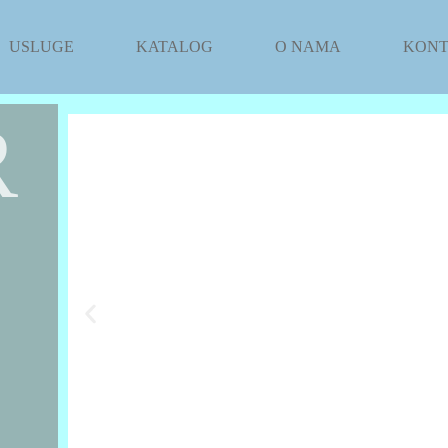
USLUGE
KATALOG
O NAMA
KON
R