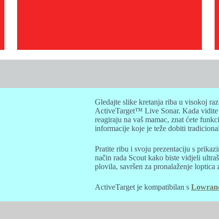
Gledajte slike kretanja riba u visokoj raz
ActiveTarget™ Live Sonar. Kada vidite k
reagiraju na vaš mamac, znat ćete funkcio
informacije koje je teže dobiti tradiciona
Pratite ribu i svoju prezentaciju s prikazi
način rada Scout kako biste vidjeli ultra
plovila, savršen za pronalaženje loptica 
ActiveTarget je kompatibilan s
Lowranc