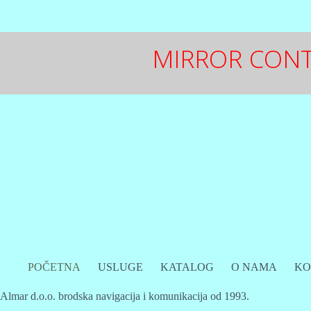
MIRROR CON
POČETNA
USLUGE
KATALOG
O NAMA
KO
Almar d.o.o. brodska navigacija i komunikacija od 1993.