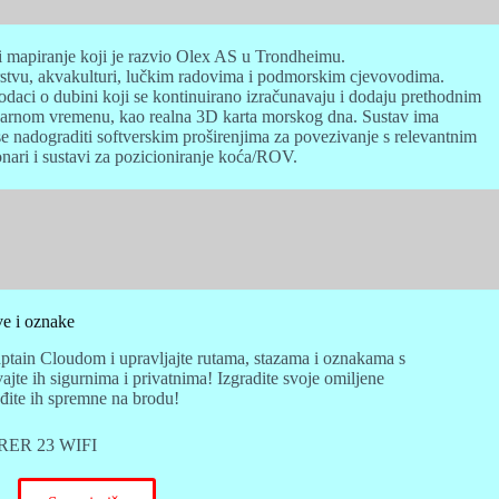
 i mapiranje koji je razvio Olex AS u Trondheimu.
barstvu, akvakulturi, lučkim radovima i podmorskim cjevovodima.
daci o dubini koji se kontinuirano izračunavaju i dodaju prethodnim
stvarnom vremenu, kao realna 3D karta morskog dna. Sustav ima
e nadograditi softverskim proširenjima za povezivanje s relevantnim
ari i sustavi za pozicioniranje koća/ROV.
ve i oznake
aptain Cloudom i upravljajte rutama, stazama i oznakama s
jte ih sigurnima i privatnima! Izgradite svoje omiljene
đite ih spremne na brodu!
ORER 23 WIFI