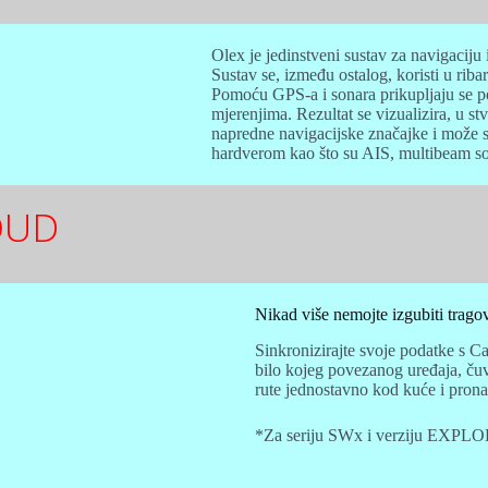
Olex je jedinstveni sustav za navigaciju
Sustav se, između ostalog, koristi u ri
Pomoću GPS-a i sonara prikupljaju se po
mjerenjima. Rezultat se vizualizira, u 
napredne navigacijske značajke i može s
hardverom kao što su AIS, multibeam son
OUD
Nikad više nemojte izgubiti trago
Sinkronizirajte svoje podatke s C
bilo kojeg povezanog uređaja, čuva
rute jednostavno kod kuće i prona
*Za seriju SWx i verziju EXPL