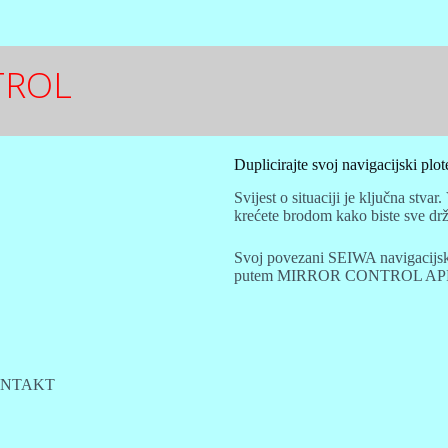
TROL
Duplicirajte svoj navigacijski plot
Svijest o situaciji je ključna stva
krećete brodom kako biste sve drža
Svoj povezani SEIWA navigacijski
putem MIRROR CONTROL APP-a ko
NTAKT