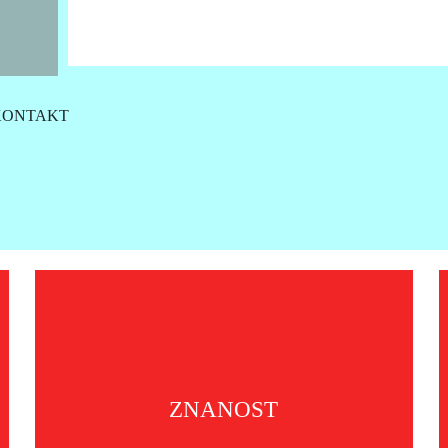
KONTAKT
JRC V
•Jeftini GNSS sustav kompasa •Senzor sa šes
doživotne licence, za smjer od 0,75 stupnjeva
verzije izlaza NMEA2
VIŠE
ZNANOST