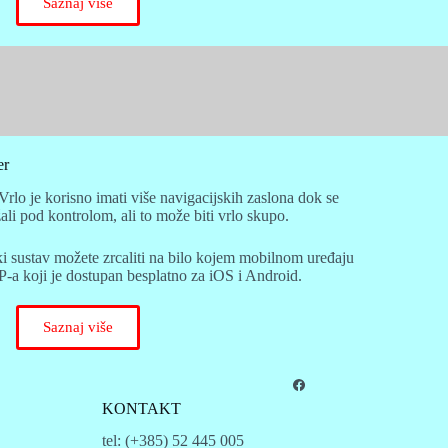
Saznaj više
er
r. Vrlo je korisno imati više navigacijskih zaslona dok se
li pod kontrolom, ali to može biti vrlo skupo.
 sustav možete zrcaliti na bilo kojem mobilnom uređaju
ji je dostupan besplatno za iOS i Android.
Saznaj više
KONTAKT
tel: (+385) 52 445 005