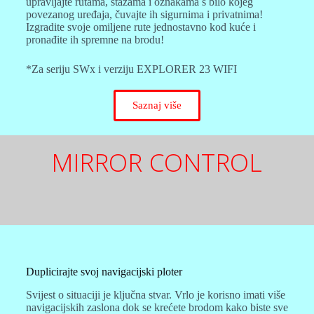
upravljajte rutama, stazama i oznakama s bilo kojeg
povezanog uređaja, čuvajte ih sigurnima i privatnima!
Izgradite svoje omiljene rute jednostavno kod kuće i
pronađite ih spremne na brodu!
*Za seriju SWx i verziju EXPLORER 23 WIFI
Saznaj više
MIRROR CONTROL
Duplicirajte svoj navigacijski ploter
Svijest o situaciji je ključna stvar. Vrlo je korisno imati više
navigacijskih zaslona dok se krećete brodom kako biste sve