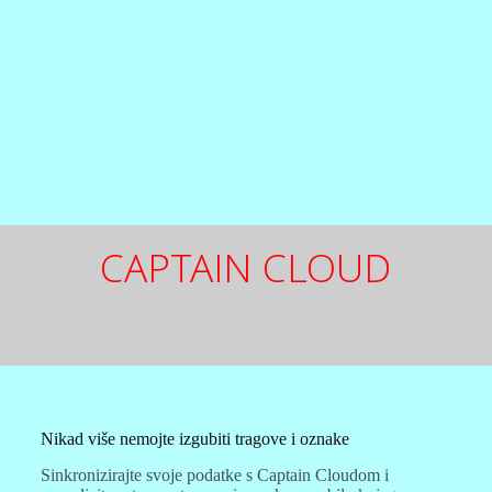
CAPTAIN CLOUD
Nikad više nemojte izgubiti tragove i oznake
Sinkronizirajte svoje podatke s Captain Cloudom i