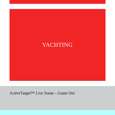
YACHTING
ActiveTarget™ Live Sonar – Game On!