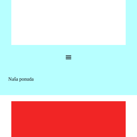
JRC V200
•Jeftini GNSS sustav kompasa •Senzor sa šest osi za
dodatnu sigurnost •Opcijske doživotne licence, za smjer
Naša ponuda
od 0,75 stupnjeva i 30 cm RMS točnosti •Dostupan u
obje verzije izlaza NMEA2000 i NMEA0183
VIŠE