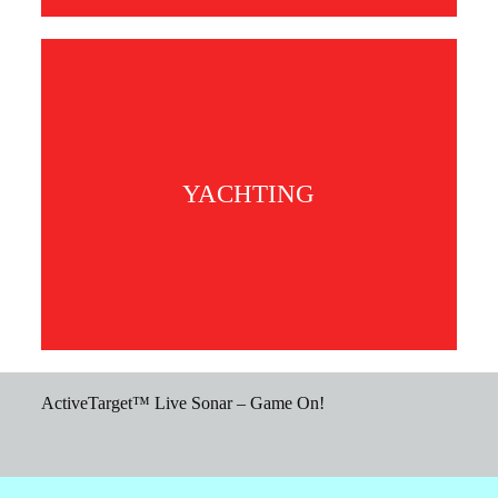
YACHTING
ActiveTarget™ Live Sonar – Game On!