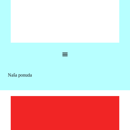
JRC V200
•Jeftini GNSS sustav kompasa •Senzor sa šest osi za
dodatnu sigurnost •Opcijske doživotne licence, za smjer
Naša ponuda
od 0,75 stupnjeva i 30 cm RMS točnosti •Dostupan u
obje verzije izlaza NMEA2000 i NMEA0183
VIŠE