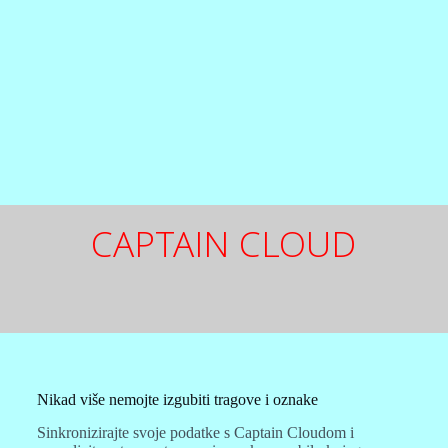
CAPTAIN CLOUD
Nikad više nemojte izgubiti tragove i oznake
Sinkronizirajte svoje podatke s Captain Cloudom i