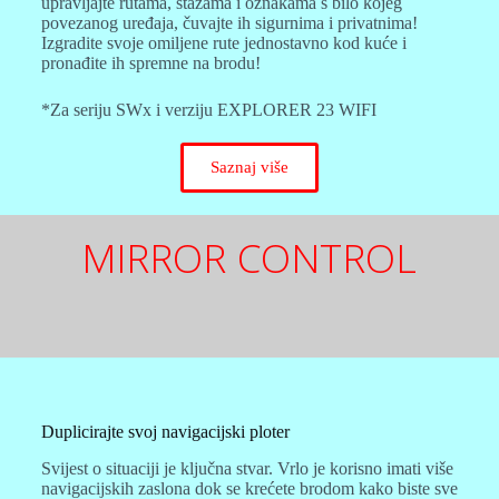
upravljajte rutama, stazama i oznakama s bilo kojeg
povezanog uređaja, čuvajte ih sigurnima i privatnima!
Izgradite svoje omiljene rute jednostavno kod kuće i
pronađite ih spremne na brodu!
*Za seriju SWx i verziju EXPLORER 23 WIFI
Saznaj više
MIRROR CONTROL
Duplicirajte svoj navigacijski ploter
Svijest o situaciji je ključna stvar. Vrlo je korisno imati više
navigacijskih zaslona dok se krećete brodom kako biste sve