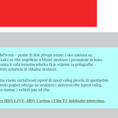
lučivosti – pratite ih dok plivaju unutar i oko zaklona uz
ako su ribe smještene u blizini strukture i promatrate ih kako
nira li vaša trenutna tehnika ili je vrijeme za prilagodbu –
lnim sonarima ili slikama strukture.
ma visoke razlučivosti ispred ili ispod vašeg plovila ili upotrijebite
široki pogled odozgo na strukturu i aktivnost ribe ispred vašeg
za mamac i velikih jata od ribe.
e HDS LIVE, HDS Carbon i Elite FS fishfinder/ploterima.