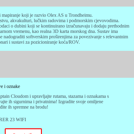
 i mapiranje koji je razvio Olex AS u Trondheimu.
barstvu, akvakulturi, lučkim radovima i podmorskim cjevovodima.
daci o dubini koji se kontinuirano izračunavaju i dodaju prethodnim
stvarnom vremenu, kao realna 3D karta morskog dna. Sustav ima
e nadograditi softverskim proširenjima za povezivanje s relevantnim
ari i sustavi za pozicioniranje koća/ROV.
ve i oznake
aptain Cloudom i upravljajte rutama, stazama i oznakama s
jte ih sigurnima i privatnima! Izgradite svoje omiljene
đite ih spremne na brodu!
ORER 23 WIFI