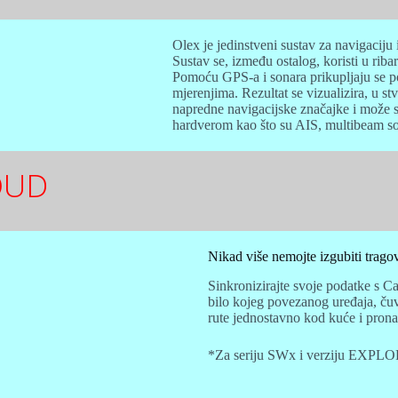
Olex je jedinstveni sustav za navigaciju
Sustav se, između ostalog, koristi u ri
Pomoću GPS-a i sonara prikupljaju se po
mjerenjima. Rezultat se vizualizira, u 
napredne navigacijske značajke i može s
hardverom kao što su AIS, multibeam son
OUD
Nikad više nemojte izgubiti trago
Sinkronizirajte svoje podatke s C
bilo kojeg povezanog uređaja, čuva
rute jednostavno kod kuće i prona
*Za seriju SWx i verziju EXPL