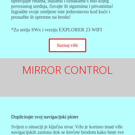
upravljajte rutama, stazama i oznakama s bilo kojeg
povezanog uređaja, čuvajte ih sigurnima i privatnima!
Izgradite svoje omiljene rute jednostavno kod kuće i
pronađite ih spremne na brodu!
*Za seriju SWx i verziju EXPLORER 23 WIFI
Saznaj više
MIRROR CONTROL
Duplicirajte svoj navigacijski ploter
Svijest o situaciji je ključna stvar. Vrlo je korisno imati više
navigacijskih zaslona dok se krećete brodom kako biste sve