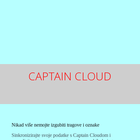
CAPTAIN CLOUD
Nikad više nemojte izgubiti tragove i oznake
Sinkronizirajte svoje podatke s Captain Cloudom i