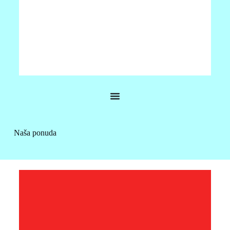
JRC V200
•Jeftini GNSS sustav kompasa •Senzor sa šest osi za
dodatnu sigurnost •Opcijske doživotne licence, za smjer
Naša ponuda
od 0,75 stupnjeva i 30 cm RMS točnosti •Dostupan u
obje verzije izlaza NMEA2000 i NMEA0183
VIŠE