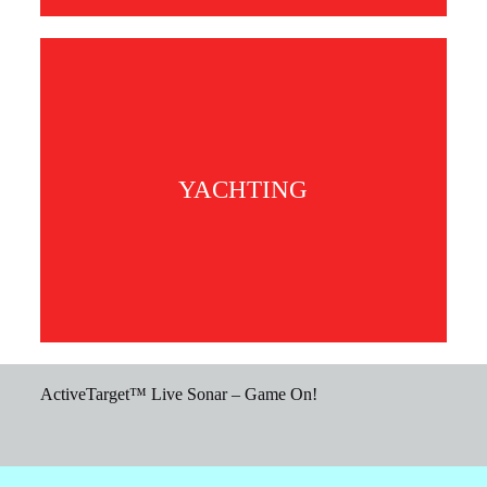
YACHTING
ActiveTarget™ Live Sonar – Game On!