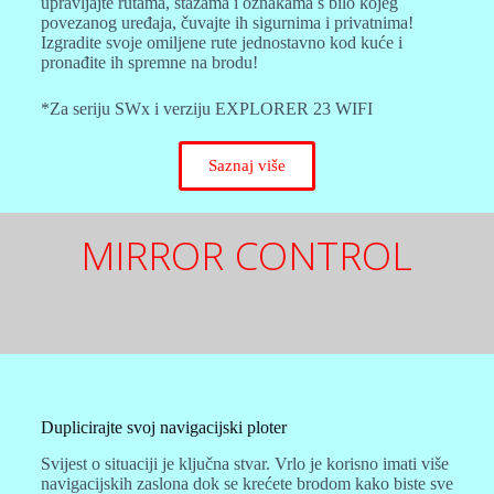
upravljajte rutama, stazama i oznakama s bilo kojeg
povezanog uređaja, čuvajte ih sigurnima i privatnima!
Izgradite svoje omiljene rute jednostavno kod kuće i
pronađite ih spremne na brodu!
*Za seriju SWx i verziju EXPLORER 23 WIFI
Saznaj više
MIRROR CONTROL
Duplicirajte svoj navigacijski ploter
Svijest o situaciji je ključna stvar. Vrlo je korisno imati više
navigacijskih zaslona dok se krećete brodom kako biste sve