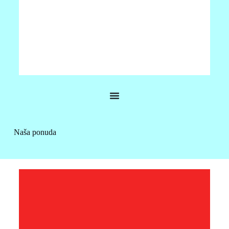
JRC V200
•Jeftini GNSS sustav kompasa •Senzor sa šest osi za
dodatnu sigurnost •Opcijske doživotne licence, za smjer
Naša ponuda
od 0,75 stupnjeva i 30 cm RMS točnosti •Dostupan u
obje verzije izlaza NMEA2000 i NMEA0183
VIŠE