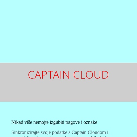
CAPTAIN CLOUD
Nikad više nemojte izgubiti tragove i oznake
Sinkronizirajte svoje podatke s Captain Cloudom i