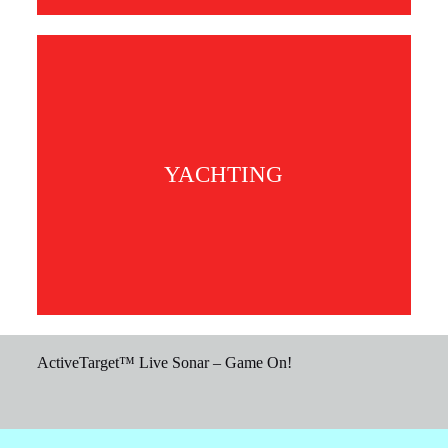
YACHTING
ActiveTarget™ Live Sonar – Game On!